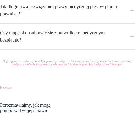
Jak długo trwa rozwiązanie sprawy medycznej przy wsparciu
prawnika?
Czy mogę skonsultować się z prawnikiem medycznym
bezpłatnie?
Tagi :
prawnik medyczny Wrocław
prawnicy medyczni Wrocław
prawnik medyczny z Wrocławia
prawnicy
medyczny z Wrocławia
prawnik medyczny we Wrocławiu
prawnicy medyczni we Wrocławiu
Kontakt
Porozmawiajmy,
jak mogę
pomóc w Twojej sprawie.