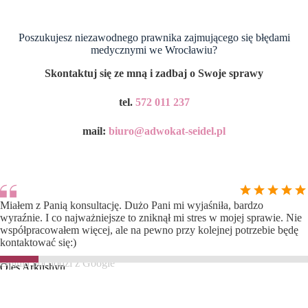
Poszukujesz niezawodnego prawnika zajmującego się błędami
medycznymi we Wrocławiu?
Skontaktuj się ze mną i zadbaj o Swoje sprawy
tel.
572 011 237
mail:
biuro@adwokat-seidel.pl
Miałem z Panią konsultację. Dużo Pani mi wyjaśniła, bardzo
wyraźnie. I co najważniejsze to zniknął mi stres w mojej sprawie. Nie
współpracowałem więcej, ale na pewno przy kolejnej potrzebie będę
kontaktować się:)
Opinia pochodzi z Google
Oles Arkushyn