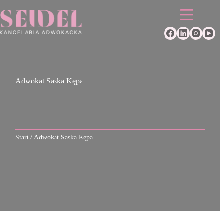
Przejdź
do
treści
Adwokat Saska Kępa
Start
/
Adwokat Saska Kępa