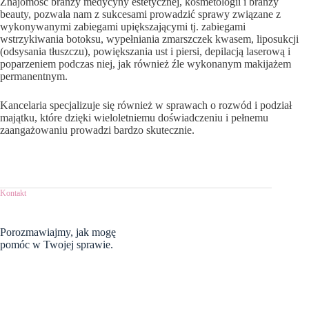
Znajomość branży medycyny estetycznej, kosmetologii i branży
beauty, pozwala nam z sukcesami prowadzić sprawy związane z
wykonywanymi zabiegami upiększającymi tj. zabiegami
wstrzykiwania botoksu, wypełniania zmarszczek kwasem, liposukcji
(odsysania tłuszczu), powiększania ust i piersi, depilacją laserową i
poparzeniem podczas niej, jak również źle wykonanym makijażem
permanentnym.
Kancelaria specjalizuje się również w sprawach o rozwód i podział
majątku, które dzięki wieloletniemu doświadczeniu i pełnemu
zaangażowaniu prowadzi bardzo skutecznie.
Kontakt
Porozmawiajmy,
jak mogę
pomóc w Twojej sprawie.