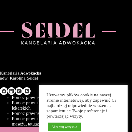
Kancelaria Adwokacka
adw. Karolina Seidel
Używamy plików cookie na naszej
Pomoc prawna dla pacjentów
stronie internetowej, aby zapewnić Ci
Pomoc prawna dla gabinetów i prywatnych przychodni
najbardziej odpowiednie wrażenia,
lekarskich
zapamiętując Twoje preferencje i
Pomoc prawna dla klinik medycyny estetycznej
powtarzając wizyty.
Pomoc prawna dla gabinetów kosmetycznych, salonów
masażu, tatuażu i SPA
Akceptuj wszystko