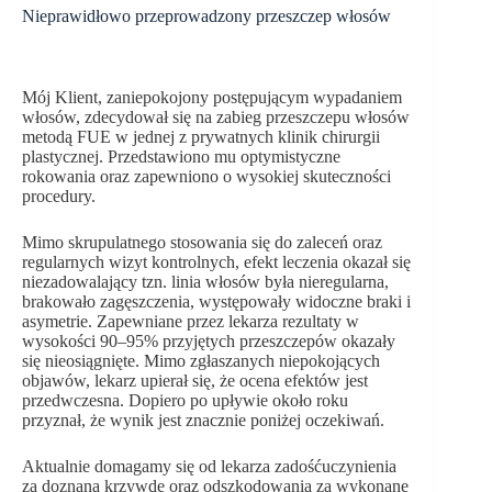
Nieprawidłowo przeprowadzony przeszczep włosów
Mój Klient, zaniepokojony postępującym wypadaniem
włosów, zdecydował się na zabieg przeszczepu włosów
metodą FUE w jednej z prywatnych klinik chirurgii
plastycznej. Przedstawiono mu optymistyczne
rokowania oraz zapewniono o wysokiej skuteczności
procedury.
Mimo skrupulatnego stosowania się do zaleceń oraz
regularnych wizyt kontrolnych, efekt leczenia okazał się
niezadowalający tzn. linia włosów była nieregularna,
brakowało zagęszczenia, występowały widoczne braki i
asymetrie. Zapewniane przez lekarza rezultaty w
wysokości 90–95% przyjętych przeszczepów okazały
się nieosiągnięte. Mimo zgłaszanych niepokojących
objawów, lekarz upierał się, że ocena efektów jest
przedwczesna. Dopiero po upływie około roku
przyznał, że wynik jest znacznie poniżej oczekiwań.
Aktualnie domagamy się od lekarza zadośćuczynienia
za doznaną krzywdę oraz odszkodowania za wykonane