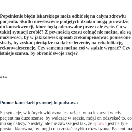
Popełnienie błędu lekarskiego może odbić się na całym zdrowiu
pacjenta. Skutki niewłaściwie podjętych działań mogą prowadzić
do konsekwencji, które będą odczuwalne przez całe życie. Co w
takiej sytuacji zrobić? Z pewnością czasu cofnąć nie można, ale są
możliwości, by w jakikolwiek sposób zrekompensować poniesione
straty, by zyskać pieniądze na dalsze leczenie, na rehabilitację,
rekonwalescencję. Czy samemu można coś w sądzie wygrać? Czy
istnieje szansa, by obronić swoje racje?
***
Pomoc kancelarii prawnej to podstawa
Są sytuacje, w których widoczna jest rażąca wina lekarza i wtedy
pacjent ma duże szanse, by walcząc w sądzie, mógł on odzyskać to, co
mu się należy. Niestety, ale nie zawsze jest tak, że
sprawa
jest na tyle
prosta i klarowna, by mogła ona zostać szybko rozwiązana. Pacjent ma