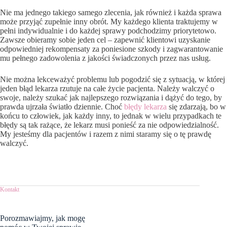
Nie ma jednego takiego samego zlecenia, jak również i każda sprawa
może przyjąć zupełnie inny obrót. My każdego klienta traktujemy w
pełni indywidualnie i do każdej sprawy podchodzimy priorytetowo.
Zawsze obieramy sobie jeden cel – zapewnić klientowi uzyskanie
odpowiedniej rekompensaty za poniesione szkody i zagwarantowanie
mu pełnego zadowolenia z jakości świadczonych przez nas usług.
Nie można lekceważyć problemu lub pogodzić się z sytuacją, w której
jeden błąd lekarza rzutuje na całe życie pacjenta. Należy walczyć o
swoje, należy szukać jak najlepszego rozwiązania i dążyć do tego, by
prawda ujrzała światło dziennie. Choć
błędy lekarza
się zdarzają, bo w
końcu to człowiek, jak każdy inny, to jednak w wielu przypadkach te
błędy są tak rażące, że lekarz musi ponieść za nie odpowiedzialność.
My jesteśmy dla pacjentów i razem z nimi staramy się o tę prawdę
walczyć.
Kontakt
Porozmawiajmy,
jak mogę