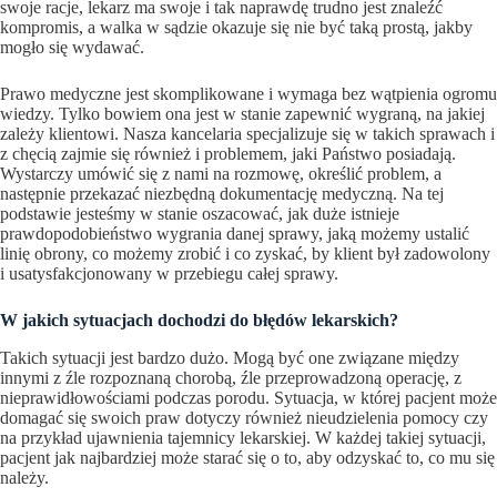
swoje racje, lekarz ma swoje i tak naprawdę trudno jest znaleźć
kompromis, a walka w sądzie okazuje się nie być taką prostą, jakby
mogło się wydawać.
Prawo medyczne jest skomplikowane i wymaga bez wątpienia ogromu
wiedzy. Tylko bowiem ona jest w stanie zapewnić wygraną, na jakiej
zależy klientowi. Nasza kancelaria specjalizuje się w takich sprawach i
z chęcią zajmie się również i problemem, jaki Państwo posiadają.
Wystarczy umówić się z nami na rozmowę, określić problem, a
następnie przekazać niezbędną dokumentację medyczną. Na tej
podstawie jesteśmy w stanie oszacować, jak duże istnieje
prawdopodobieństwo wygrania danej sprawy, jaką możemy ustalić
linię obrony, co możemy zrobić i co zyskać, by klient był zadowolony
i usatysfakcjonowany w przebiegu całej sprawy.
W jakich sytuacjach dochodzi do błędów lekarskich?
Takich sytuacji jest bardzo dużo. Mogą być one związane między
innymi z źle rozpoznaną chorobą, źle przeprowadzoną operację, z
nieprawidłowościami podczas porodu. Sytuacja, w której pacjent może
domagać się swoich praw dotyczy również nieudzielenia pomocy czy
na przykład ujawnienia tajemnicy lekarskiej. W każdej takiej sytuacji,
pacjent jak najbardziej może starać się o to, aby odzyskać to, co mu się
należy.