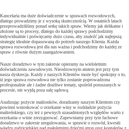
Kancelaria ma duże doświadczenie w sprawach rozwodowych,
dlatego prowadzimy je z wysoką skutecznością. W ostatnich latach
przeprowadziliśmy ponad setkę takich spraw. Wiemy jak delikatne i
złożone są to procesy, dlatego do każdej sprawy podchodzimy
indywidualnie i poświęcamy dużo czasu, aby znaleźć jak najlepszą
strategię idealnie dopasowaną do potrzeb naszego Klienta. Każda
sprawa rozwodowa jest dla nas ważna i podchodzimy do każdej ze
spraw z równie dużym zaangażowaniem.
Nasze doradztwo w tym zakresie opieramy na wieloletnim
doświadczeniu zawodowym. Nieodzownym atutem jest przy tym
nasza dyskrecja. Każdy z naszych Klientów może być spokojny o to,
iż jego sprawa rozwodowa nie tylko zostanie poprowadzona
profesjonalnie ale i żadne drażliwe tematy, spośród poruszanych w
procesie, nie wyjdą poza salę sądową.
Analizując pożycie małżonków, doradzamy naszym Klientom czy
powinni wnioskować o orzekanie winy w rozkładzie pożycia
małżeńskiego, czy też z pewnych uzasadnionych względów warto z
orzekania o winie zrezygnować. Zapewniamy przy tym fachowe
doradztwo w zakresie uregulowania, w sprawie o rozwód, kwestii
władzy rodzicielskiej nad małoletnimi dziećmi stron oraz kontaktów z