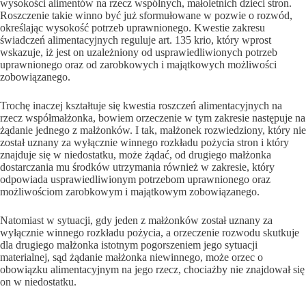
wysokości alimentów na rzecz wspólnych, małoletnich dzieci stron.
Roszczenie takie winno być już sformułowane w pozwie o rozwód,
określając wysokość potrzeb uprawnionego. Kwestie zakresu
świadczeń alimentacyjnych reguluje art. 135 krio, który wprost
wskazuje, iż jest on uzależniony od usprawiedliwionych potrzeb
uprawnionego oraz od zarobkowych i majątkowych możliwości
zobowiązanego.
Trochę inaczej kształtuje się kwestia roszczeń alimentacyjnych na
rzecz współmałżonka, bowiem orzeczenie w tym zakresie następuje na
żądanie jednego z małżonków. I tak, małżonek rozwiedziony, który nie
został uznany za wyłącznie winnego rozkładu pożycia stron i który
znajduje się w niedostatku, może żądać, od drugiego małżonka
dostarczania mu środków utrzymania również w zakresie, który
odpowiada usprawiedliwionym potrzebom uprawnionego oraz
możliwościom zarobkowym i majątkowym zobowiązanego.
Natomiast w sytuacji, gdy jeden z małżonków został uznany za
wyłącznie winnego rozkładu pożycia, a orzeczenie rozwodu skutkuje
dla drugiego małżonka istotnym pogorszeniem jego sytuacji
materialnej, sąd żądanie małżonka niewinnego, może orzec o
obowiązku alimentacyjnym na jego rzecz, chociażby nie znajdował się
on w niedostatku.