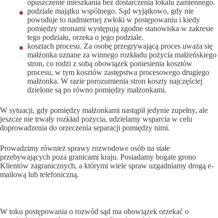
opuszczenie mieszkania bez dostarczenia lokalu zamiennego.
podziale majątku wspólnego. Sąd wyjątkowo, gdy nie
powoduje to nadmiernej zwłoki w postępowaniu i kiedy
pomiędzy stronami występują zgodne stanowiska w zakresie
tego podziału, orzeka o jego podziale.
kosztach procesu. Za osobę przegrywającą proces uważa się
małżonka uznane za winnego rozkładu pożycia małżeńskiego
stron, co rodzi z sobą obowiązek poniesienia kosztów
procesu, w tym kosztów zastępstwa procesowego drugiego
małżonka. W razie porozumienia stron koszty najczęściej
dzielone są po równo pomiędzy małżonkami.
W sytuacji, gdy pomiędzy małżonkami nastąpił jedynie zupełny, ale
jeszcze nie trwały rozkład pożycia, udzielamy wsparcia w celu
doprowadzenia do orzeczenia separacji pomiędzy nimi.
Prowadzimy również sprawy rozwodowe osób na stałe
przebywających poza granicami kraju. Posiadamy bogate grono
Klientów zagranicznych, a którymi wiele spraw uzgadniamy drogą e-
mailową lub telefoniczną.
Alimenty w rozwodzie
W toku postępowania o rozwód sąd ma obowiązek orzekać o