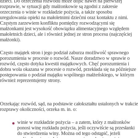
dzieci. Do orzeczenia rozwodu może dojść nawet na pierwszej
rozprawie, w sytuacji gdy małżonkowie są zgodni z zakresie
orzeczenia o winie w rozkładzie pożycia, a także sposobu
uregulowania opieki na małoletnimi dziećmi oraz kontaktu z nimi.
Częstym zarzewiem konfliktu pomiędzy rozwodzącymi się
małżonkami jest wysokość obowiązku alimentacyjnego względem
małoletnich dzieci, ale i również jednej ze stron procesu (najczęściej
małżonki).
Często majątek stron i jego podział zaburza możliwość sprawnego
porozumienia w procesie o rozwód. Nasze doradztwo w sprawie o
rozwód, często dotyka kwestii majątkowych. Chęć porozumienia i
dobra wola okazana w procesie o rozwód, przekłada się na późniejsze
postępowania o podział majątku wspólnego małżeńskiego, w którym
również reprezentujemy strony.
O czym orzeka sąd?
Orzekając rozwód, sąd, na podstawie całokształtu ustalonych w trakcie
rozprawy okoliczności, orzeka m. in. o:
winie w rozkładzie pożycia – a zatem, który z małżonków
ponosi winę rozkładu pożycia, jeśli oczywiście są przesłanki
do stwierdzenia winy. Można od tego odstąpić, jeżeli