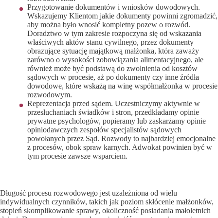
Przygotowanie dokumentów i wniosków dowodowych.
Wskazujemy Klientom jakie dokumenty powinni zgromadzić,
aby można było wnosić kompletny pozew o rozwód.
Doradztwo w tym zakresie rozpoczyna się od wskazania
właściwych aktów stanu cywilnego, przez dokumenty
obrazujące sytuację majątkową małżonka, która zaważy
zarówno o wysokości zobowiązania alimentacyjnego, ale
również może być podstawą do zwolnienia od kosztów
sądowych w procesie, aż po dokumenty czy inne źródła
dowodowe, które wskażą na winę współmałżonka w procesie
rozwodowym.
Reprezentacja przed sądem. Uczestniczymy aktywnie w
przesłuchaniach świadków i stron, przedkładamy opinie
prywatne psychologów, popieramy lub zaskarżamy opinie
opiniodawczych zespołów specjalistów sądowych
powołanych przez Sąd. Rozwody to najbardziej emocjonalne
z procesów, obok spraw karnych. Adwokat powinien być w
tym procesie zawsze wsparciem.
Ile trwa rozwód?
Długość procesu rozwodowego jest uzależniona od wielu
indywidualnych czynników, takich jak poziom skłócenie małżonków,
stopień skomplikowanie sprawy, okoliczność posiadania małoletnich