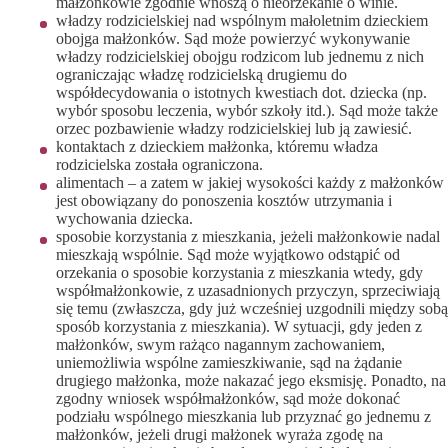
małżonkowie zgodnie wnoszą o nieorzekanie o winie.
władzy rodzicielskiej nad wspólnym małoletnim dzieckiem
obojga małżonków. Sąd może powierzyć wykonywanie
władzy rodzicielskiej obojgu rodzicom lub jednemu z nich
ograniczając władzę rodzicielską drugiemu do
współdecydowania o istotnych kwestiach dot. dziecka (np.
wybór sposobu leczenia, wybór szkoły itd.). Sąd może także
orzec pozbawienie władzy rodzicielskiej lub ją zawiesić.
kontaktach z dzieckiem małżonka, któremu władza
rodzicielska została ograniczona.
alimentach – a zatem w jakiej wysokości każdy z małżonków
jest obowiązany do ponoszenia kosztów utrzymania i
wychowania dziecka.
sposobie korzystania z mieszkania, jeżeli małżonkowie nadal
mieszkają wspólnie. Sąd może wyjątkowo odstąpić od
orzekania o sposobie korzystania z mieszkania wtedy, gdy
współmałżonkowie, z uzasadnionych przyczyn, sprzeciwiają
się temu (zwłaszcza, gdy już wcześniej uzgodnili między sobą
sposób korzystania z mieszkania). W sytuacji, gdy jeden z
małżonków, swym rażąco nagannym zachowaniem,
uniemożliwia wspólne zamieszkiwanie, sąd na żądanie
drugiego małżonka, może nakazać jego eksmisję. Ponadto, na
zgodny wniosek współmałżonków, sąd może dokonać
podziału wspólnego mieszkania lub przyznać go jednemu z
małżonków, jeżeli drugi małżonek wyraża zgodę na