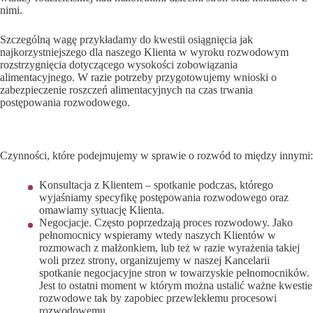
nimi.
Szczególną wagę przykładamy do kwestii osiągnięcia jak
najkorzystniejszego dla naszego Klienta w wyroku rozwodowym
rozstrzygnięcia dotyczącego wysokości zobowiązania
alimentacyjnego. W razie potrzeby przygotowujemy wnioski o
zabezpieczenie roszczeń alimentacyjnych na czas trwania
postępowania rozwodowego.
Na czym polega pomoc adwokata przy rozwodzie?
Czynności, które podejmujemy w sprawie o rozwód to między innymi:
Konsultacja z Klientem – spotkanie podczas, którego
wyjaśniamy specyfikę postępowania rozwodowego oraz
omawiamy sytuację Klienta.
Negocjacje. Często poprzedzają proces rozwodowy. Jako
pełnomocnicy wspieramy wtedy naszych Klientów w
rozmowach z małżonkiem, lub też w razie wyrażenia takiej
woli przez strony, organizujemy w naszej Kancelarii
spotkanie negocjacyjne stron w towarzyskie pełnomocników.
Jest to ostatni moment w którym można ustalić ważne kwestie
rozwodowe tak by zapobiec przewlekłemu procesowi
rozwodowemu.