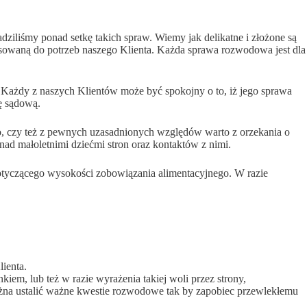
iliśmy ponad setkę takich spraw. Wiemy jak delikatne i złożone są
pasowaną do potrzeb naszego Klienta. Każda sprawa rozwodowa jest dla
Każdy z naszych Klientów może być spokojny o to, iż jego sprawa
ę sądową.
, czy też z pewnych uzasadnionych względów warto z orzekania o
ad małoletnimi dziećmi stron oraz kontaktów z nimi.
otyczącego wysokości zobowiązania alimentacyjnego. W razie
ienta.
, lub też w razie wyrażenia takiej woli przez strony,
ożna ustalić ważne kwestie rozwodowe tak by zapobiec przewlekłemu