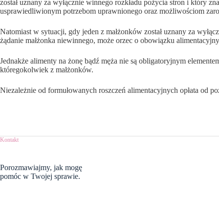
został uznany za wyłącznie winnego rozkładu pożycia stron i który z
usprawiedliwionym potrzebom uprawnionego oraz możliwościom za
Natomiast w sytuacji, gdy jeden z małżonków został uznany za wyłączn
żądanie małżonka niewinnego, może orzec o obowiązku alimentacyjnym 
Jednakże alimenty na żonę bądź męża nie są obligatoryjnym elemente
któregokolwiek z małżonków.
Niezależnie od formułowanych roszczeń alimentacyjnych opłata od poz
Kontakt
Porozmawiajmy,
jak mogę
pomóc w Twojej sprawie.