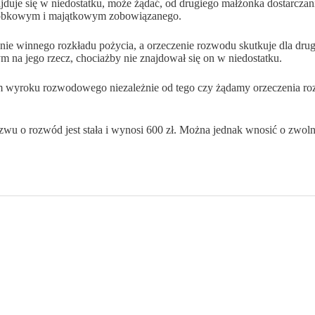
najduje się w niedostatku, może żądać, od drugiego małżonka dostarcz
robkowym i majątkowym zobowiązanego.
ie winnego rozkładu pożycia, a orzeczenie rozwodu skutkuje dla drugi
na jego rzecz, chociażby nie znajdował się on w niedostatku.
m wyroku rozwodowego niezależnie od tego czy żądamy orzeczenia roz
wu o rozwód jest stała i wynosi 600 zł. Można jednak wnosić o zwolni