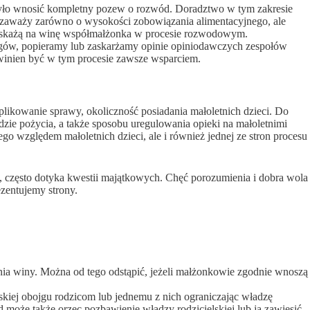
o wnosić kompletny pozew o rozwód. Doradztwo w tym zakresie
 zaważy zarówno o wysokości zobowiązania alimentacyjnego, ale
 wskażą na winę współmałżonka w procesie rozwodowym.
ogów, popieramy lub zaskarżamy opinie opiniodawczych zespołów
winien być w tym procesie zawsze wsparciem.
ikowanie sprawy, okoliczność posiadania małoletnich dzieci. Do
zie pożycia, a także sposobu uregulowania opieki na małoletnimi
 względem małoletnich dzieci, ale i również jednej ze stron procesu
, często dotyka kwestii majątkowych. Chęć porozumienia i dobra wola
zentujemy strony.
enia winy. Można od tego odstąpić, jeżeli małżonkowie zgodnie wnoszą
iej obojgu rodzicom lub jednemu z nich ograniczając władzę
 może także orzec pozbawienie władzy rodzicielskiej lub ją zawiesić.