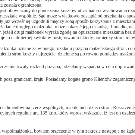
a została ograniczona.
 jest obowiązany do ponoszenia kosztów utrzymania i wychowania dzi
l mieszkają wspólnie. Sąd może wyjątkowo odstąpić od orzekania o spo
gdy już wcześniej uzgodnili między sobą sposób korzystania z mieszka
 żądanie drugiego małżonka, może nakazać jego eksmisję. Ponadto, 
jeżeli drugi małżonek wyraża zgodę na opuszczenie mieszkania bez d
e to nadmiernej zwłoki w postępowaniu i kiedy pomiędzy stronami wys
małżonka uznane za winnego rozkładu pożycia małżeńskiego stron, co 
enia stron koszty najczęściej dzielone są po równo pomiędzy małżon
szcze nie trwały rozkład pożycia, udzielamy wsparcia w celu doprowad
poza granicami kraju. Posiadamy bogate grono Klientów zagraniczny
alimentów na rzecz wspólnych, małoletnich dzieci stron. Roszczenie
jnych reguluje art. 135 krio, który wprost wskazuje, iż jest on uzal
ecz współmałżonka, bowiem orzeczenie w tym zakresie następuje na żąd