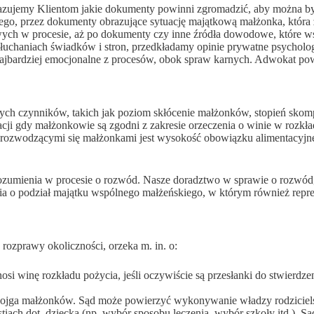
jemy Klientom jakie dokumenty powinni zgromadzić, aby można był
ego, przez dokumenty obrazujące sytuację majątkową małżonka, która
wych w procesie, aż po dokumenty czy inne źródła dowodowe, które
łuchaniach świadków i stron, przedkładamy opinie prywatne psychol
ajbardziej emocjonalne z procesów, obok spraw karnych. Adwokat po
ch czynników, takich jak poziom skłócenie małżonków, stopień skompl
ji gdy małżonkowie są zgodni z zakresie orzeczenia o winie w rozkład
rozwodzącymi się małżonkami jest wysokość obowiązku alimentacyjnego
rozumienia w procesie o rozwód. Nasze doradztwo w sprawie o rozwód
ia o podział majątku wspólnego małżeńskiego, w którym również repre
 rozprawy okoliczności, orzeka m. in. o:
osi winę rozkładu pożycia, jeśli oczywiście są przesłanki do stwierdz
bojga małżonków. Sąd może powierzyć wykonywanie władzy rodzicielsk
ach dot. dziecka (np. wybór sposobu leczenia, wybór szkoły itd.). Sąd