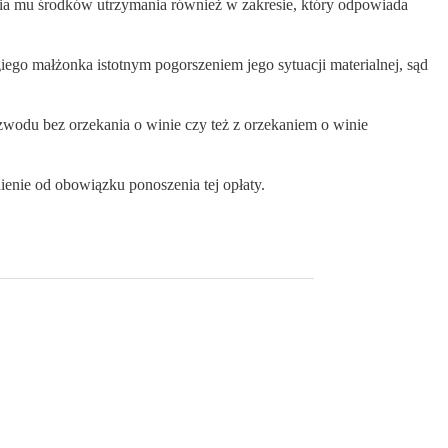
ania mu środków utrzymania również w zakresie, który odpowiada
ego małżonka istotnym pogorszeniem jego sytuacji materialnej, sąd
wodu bez orzekania o winie czy też z orzekaniem o winie
enie od obowiązku ponoszenia tej opłaty.