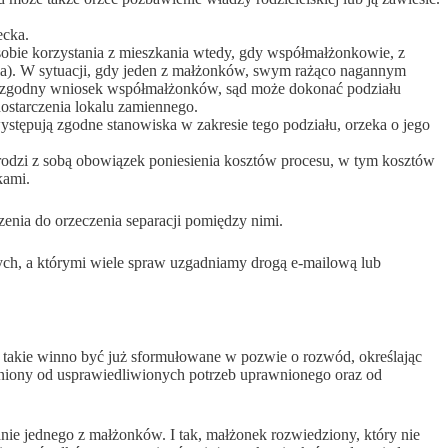
ecka.
sobie korzystania z mieszkania wtedy, gdy współmałżonkowie, z
nia). W sytuacji, gdy jeden z małżonków, swym rażąco nagannym
na zgodny wniosek współmałżonków, sąd może dokonać podziału
ostarczenia lokalu zamiennego.
tępują zgodne stanowiska w zakresie tego podziału, orzeka o jego
rodzi z sobą obowiązek poniesienia kosztów procesu, w tym kosztów
kami.
zenia do orzeczenia separacji pomiędzy nimi.
ch, a którymi wiele spraw uzgadniamy drogą e-mailową lub
 takie winno być już sformułowane w pozwie o rozwód, określając
eżniony od usprawiedliwionych potrzeb uprawnionego oraz od
anie jednego z małżonków. I tak, małżonek rozwiedziony, który nie