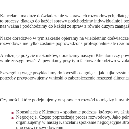
Kancelaria ma duże doświadczenie w sprawach rozwodowych, dlatego p
to procesy, dlatego do każdej sprawy podchodzimy indywidualnie i po
nas ważna i podchodzimy do każdej ze spraw z równie dużym zaang
Nasze doradztwo w tym zakresie opieramy na wieloletnim doświadcze
rozwodowa nie tylko zostanie poprowadzona profesjonalnie ale i żadne
Analizując pożycie małżonków, doradzamy naszym Klientom czy powi
winie zrezygnować. Zapewniamy przy tym fachowe doradztwo w zakresi
Szczególną wagę przykładamy do kwestii osiągnięcia jak najkorzystn
potrzeby przygotowujemy wnioski o zabezpieczenie roszczeń aliment
Na czym polega pomoc adwokata przy rozwodzie?
Czynności, które podejmujemy w sprawie o rozwód to między innymi:
Konsultacja z Klientem – spotkanie podczas, którego wyjaś
Negocjacje. Często poprzedzają proces rozwodowy. Jako peł
organizujemy w naszej Kancelarii spotkanie negocjacyjne st
procesowi rozwodowemu.