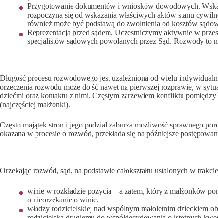
Przygotowanie dokumentów i wniosków dowodowych. Wskazu
rozpoczyna się od wskazania właściwych aktów stanu cywiln
również może być podstawą do zwolnienia od kosztów sądo
Reprezentacja przed sądem. Uczestniczymy aktywnie w przes
specjalistów sądowych powołanych przez Sąd. Rozwody to n
Ile trwa rozwód?
Długość procesu rozwodowego jest uzależniona od wielu indywidualny
orzeczenia rozwodu może dojść nawet na pierwszej rozprawie, w sytuac
dziećmi oraz kontaktu z nimi. Częstym zarzewiem konfliktu pomiędzy 
(najczęściej małżonki).
Często majątek stron i jego podział zaburza możliwość sprawnego po
okazana w procesie o rozwód, przekłada się na późniejsze postępowan
O czym orzeka sąd?
Orzekając rozwód, sąd, na podstawie całokształtu ustalonych w trakcie
winie w rozkładzie pożycia – a zatem, który z małżonków pon
o nieorzekanie o winie.
władzy rodzicielskiej nad wspólnym małoletnim dzieckiem o
rodzicielską drugiemu do współdecydowania o istotnych kwesti