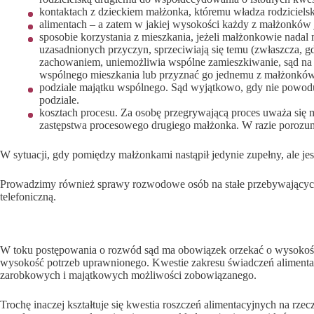
kontaktach z dzieckiem małżonka, któremu władza rodzicielsk
alimentach – a zatem w jakiej wysokości każdy z małżonków
sposobie korzystania z mieszkania, jeżeli małżonkowie nada
uzasadnionych przyczyn, sprzeciwiają się temu (zwłaszcza, 
zachowaniem, uniemożliwia wspólne zamieszkiwanie, sąd na
wspólnego mieszkania lub przyznać go jednemu z małżonków, 
podziale majątku wspólnego. Sąd wyjątkowo, gdy nie powoduj
podziale.
kosztach procesu. Za osobę przegrywającą proces uważa się 
zastępstwa procesowego drugiego małżonka. W razie porozumi
W sytuacji, gdy pomiędzy małżonkami nastąpił jedynie zupełny, ale je
Prowadzimy również sprawy rozwodowe osób na stałe przebywających 
telefoniczną.
Alimenty w rozwodzie
W toku postępowania o rozwód sąd ma obowiązek orzekać o wysokości 
wysokość potrzeb uprawnionego. Kwestie zakresu świadczeń alimentacy
zarobkowych i majątkowych możliwości zobowiązanego.
Trochę inaczej kształtuje się kwestia roszczeń alimentacyjnych na rz