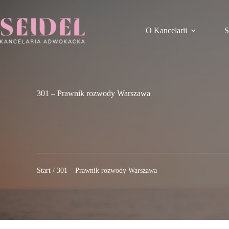
Przejdź
do
treści
O Kancelarii
S
301 – Prawnik rozwody Warszawa
Start
/
301 – Prawnik rozwody Warszawa