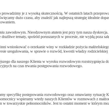
rowadzimy je z wysoką skutecznością. W ostatnich latach przeprowadz
święcamy dużo czasu, aby znaleźć jak najlepszą strategię idealnie do
ażowaniem.
niu zawodowym. Nieodzownym atutem jest przy tym nasza dyskrecja. 
 drażliwe tematy, spośród poruszanych w procesie, nie wyjdą poza sal
nni wnioskować o orzekanie winy w rozkładzie pożycia małżeńskiego
e uregulowania, w sprawie o rozwód, kwestii władzy rodzicielskiej n
iejszego dla naszego Klienta w wyroku rozwodowym rozstrzygnięcia d
acyjnych na czas trwania postępowania rozwodowego.
niamy specyfikę postępowania rozwodowego oraz omawiamy sytuację Kl
nomocnicy wspieramy wtedy naszych Klientów w rozmowach z małżonkiem
ron w towarzyskie pełnomocników. Jest to ostatni moment w którym m