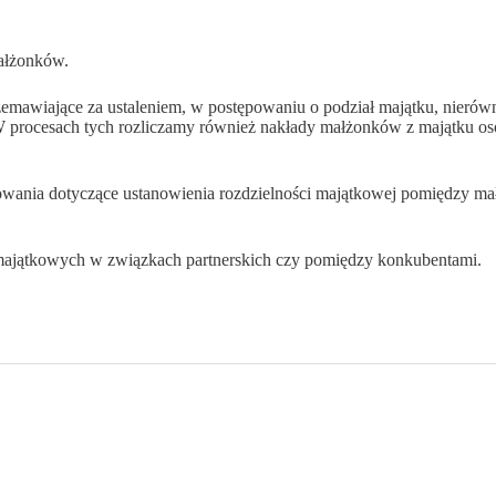
ałżonków.
emawiające za ustaleniem, w postępowaniu o podział majątku, nieró
. W procesach tych rozliczamy również nakłady małżonków z majątku o
owania dotyczące ustanowienia rozdzielności majątkowej pomiędzy 
 majątkowych w związkach partnerskich czy pomiędzy konkubentami.